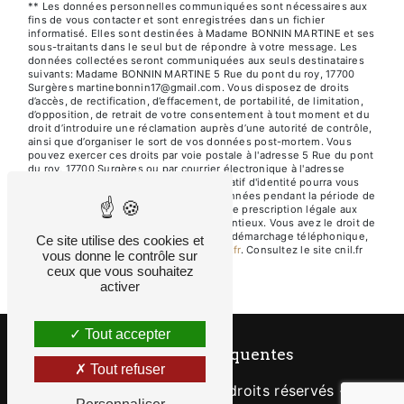
** Les données personnelles communiquées sont nécessaires aux
fins de vous contacter et sont enregistrées dans un fichier
informatisé. Elles sont destinées à Madame BONNIN MARTINE et ses
sous-traitants dans le seul but de répondre à votre message. Les
données collectées seront communiquées aux seuls destinataires
suivants: Madame BONNIN MARTINE 5 Rue du pont du roy, 17700
Surgères martinebonnin17@gmail.com. Vous disposez de droits
d’accès, de rectification, d’effacement, de portabilité, de limitation,
d’opposition, de retrait de votre consentement à tout moment et du
droit d’introduire une réclamation auprès d’une autorité de contrôle,
ainsi que d’organiser le sort de vos données post-mortem. Vous
pouvez exercer ces droits par voie postale à l'adresse 5 Rue du pont
du roy, 17700 Surgères ou par courrier électronique à l'adresse
martinebonnin17@gmail.com. Un justificatif d'identité pourra vous
être demandé. Nous conservons vos données pendant la période de
prise de contact puis pendant la durée de prescription légale aux
fins probatoires et de gestion des contentieux. Vous avez le droit de
vous inscrire sur la liste d'opposition au démarchage téléphonique,
Ce site utilise des cookies et
disponible à cette adresse:
Bloctel.gouv.fr
. Consultez le site cnil.fr
vous donne le contrôle sur
pour plus d’informations sur vos droits.
ceux que vous souhaitez
activer
Tout accepter
Recherches fréquentes
Tout refuser
©
Vistalid
- 2026 - Tous droits réservés -