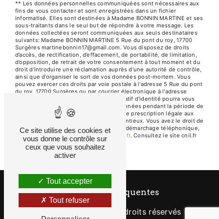
** Les données personnelles communiquées sont nécessaires aux
fins de vous contacter et sont enregistrées dans un fichier
informatisé. Elles sont destinées à Madame BONNIN MARTINE et ses
sous-traitants dans le seul but de répondre à votre message. Les
données collectées seront communiquées aux seuls destinataires
suivants: Madame BONNIN MARTINE 5 Rue du pont du roy, 17700
Surgères martinebonnin17@gmail.com. Vous disposez de droits
d’accès, de rectification, d’effacement, de portabilité, de limitation,
d’opposition, de retrait de votre consentement à tout moment et du
droit d’introduire une réclamation auprès d’une autorité de contrôle,
ainsi que d’organiser le sort de vos données post-mortem. Vous
pouvez exercer ces droits par voie postale à l'adresse 5 Rue du pont
du roy, 17700 Surgères ou par courrier électronique à l'adresse
martinebonnin17@gmail.com. Un justificatif d'identité pourra vous
être demandé. Nous conservons vos données pendant la période de
prise de contact puis pendant la durée de prescription légale aux
fins probatoires et de gestion des contentieux. Vous avez le droit de
vous inscrire sur la liste d'opposition au démarchage téléphonique,
Ce site utilise des cookies et
disponible à cette adresse:
Bloctel.gouv.fr
. Consultez le site cnil.fr
vous donne le contrôle sur
pour plus d’informations sur vos droits.
ceux que vous souhaitez
activer
Tout accepter
Recherches fréquentes
Tout refuser
©
Vistalid
- 2026 - Tous droits réservés -